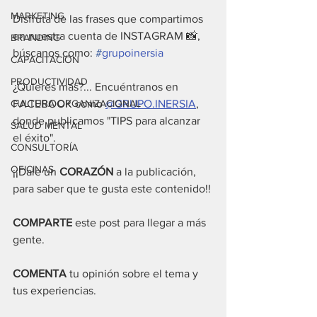
MARKETING
Disfruta de las frases que compartimos 
en nuestra cuenta de INSTAGRAM 📸, 
BRANDING
búscanos como: 
#
grupoinersia
CAPACITACIÓN
PRODUCTIVIDAD
¿Quieres más?... Encuéntranos en 
CULTURA ORGANIZACIONAL
FACEBOOK como 
@GRUPO.INERSIA
, 
donde publicamos "TIPS para alcanzar 
SALUD MENTAL
el éxito".
CONSULTORÍA
OFICINAS
¡¡Dale un 
CORAZÓN
 a la publicación, 
para saber que te gusta este contenido!!
COMPARTE
 este post para llegar a más 
gente.
COMENTA
 tu opinión sobre el tema y 
tus experiencias.