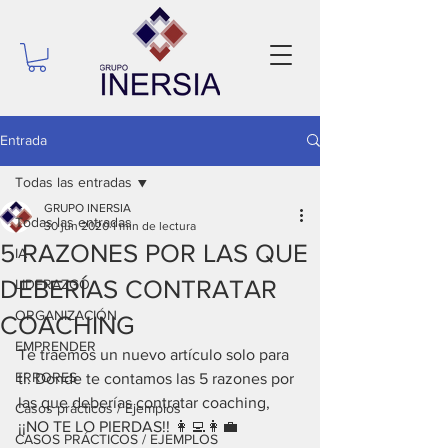
Entrada
Todas las entradas
GRUPO INERSIA
Todas las entradas
30 jun 2020
1 min de lectura
5 RAZONES POR LAS QUE
IA
DEBERÍAS CONTRATAR
LIDERAZGO
ORGANIZACIÓN
COACHING
EMPRENDER
Te traemos un nuevo artículo solo para 
ERRORES
tí. Donde te contamos las 5 razones por 
las que deberías contratar coaching, 
Casos prácticos / Ejemplos
¡¡NO TE LO PIERDAS!! 👩‍💻👩‍💼
CASOS PRÁCTICOS / EJEMPLOS