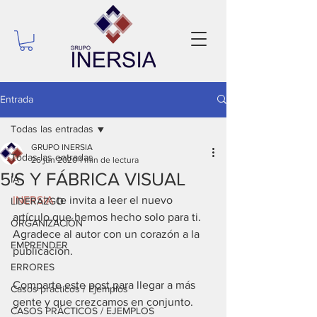
Entrada
Todas las entradas
GRUPO INERSIA
Todas las entradas
26 jun 2020
1 min de lectura
5'S Y FÁBRICA VISUAL
IA
INERSIA
 te invita a leer el nuevo 
LIDERAZGO
artículo que hemos hecho solo para ti. 
ORGANIZACIÓN
Agradece al autor con un corazón a la 
EMPRENDER
publicación.
ERRORES
Comparte
 este post para llegar a más 
Casos prácticos / Ejemplos
gente y que crezcamos en conjunto.
CASOS PRÁCTICOS / EJEMPLOS