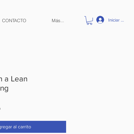
Iniciar sesión
CONTACTO
Más...
n a Lean
ing
Precio
0
de
oferta
regar al carrito